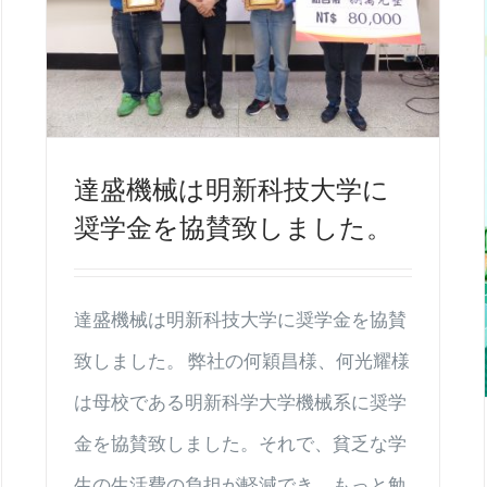
達盛機械は明新科技大学に
奨学金を協賛致しました。
達盛機械は明新科技大学に奨学金を協賛
致しました。 弊社の何穎昌様、何光耀様
は母校である明新科学大学機械系に奨学
金を協賛致しました。それで、貧乏な学
生の生活費の負担が軽減でき、もっと勉